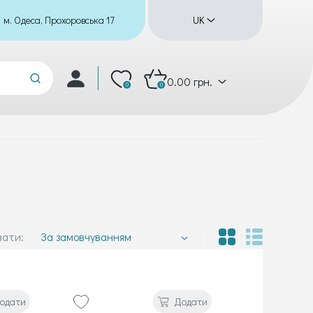
м. Одеса, Прохоровська 17
UK
0.00 грн.
0
0
вати:
За замовчуванням
одати
Додати