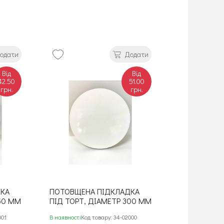
одати
Додати
Від
Від
42.50
51.00
грн.
грн.
ДКА
ПОТОВЩЕНА ПІДКЛАДКА
50 ММ
ПІД ТОРТ, ДІАМЕТР 300 ММ
001
В наявності
Код товару: 34-02000