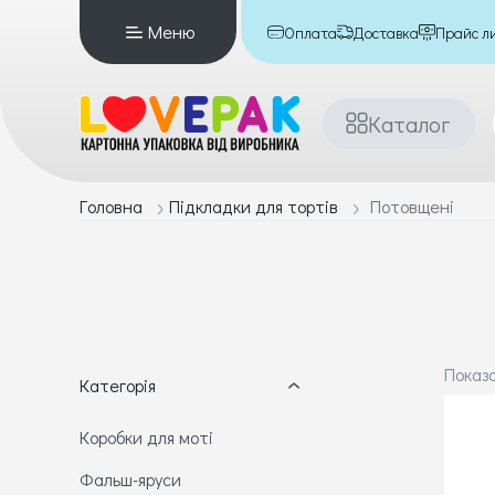
Меню
Оплата
Доставка
Прайс л
Каталог
Головна
Підкладки для тортів
Потовщені
Показан
Категорія
Коробки для моті
Фальш-яруси