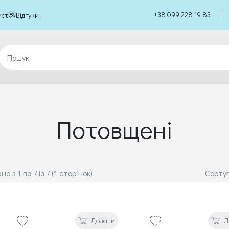
+38 099 228 19 83
ист
Відгуки
Потовщені
о з 1 по 7 із 7 (1 сторінок)
Сорту
Додати
Д