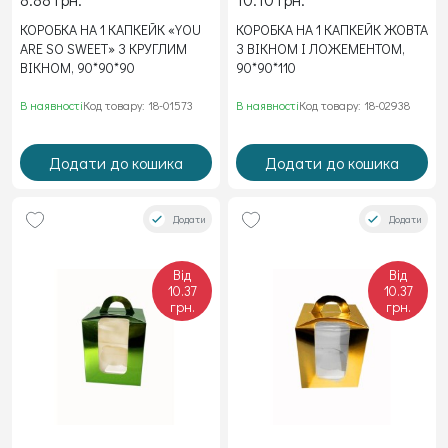
КОРОБКА НА 1 КАПКЕЙК «YOU
КОРОБКА НА 1 КАПКЕЙК ЖОВТА
ARE SO SWEET» З КРУГЛИМ
З ВІКНОМ І ЛОЖЕМЕНТОМ,
ВІКНОМ, 90*90*90
90*90*110
В наявності
Код товару: 18-01573
В наявності
Код товару: 18-02938
Додати до кошика
Додати до кошика
Додати
Додати
Від
Від
10.37
10.37
грн.
грн.