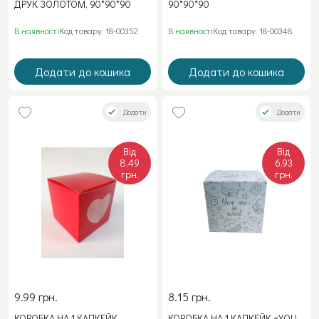
ДРУК ЗОЛОТОМ, 90*90*90
90*90*90
В наявності
Код товару: 18-00352
В наявності
Код товару: 18-00348
Додати до кошика
Додати до кошика
Додати
Додати
Від
Від
8.49
6.93
грн.
грн.
9.99 грн.
8.15 грн.
КОРОБКА НА 1 КАПКЕЙК
КОРОБКА НА 1 КАПКЕЙК «YOU