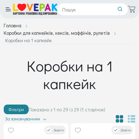
Головна
Коробки для капкейків, кексів, маффінів, рулетів
Коробки на 1 капкейк
Коробки на 1
капкейк
Показано з 1 по 29 із 29 (1 сторінок)
Фільтри
За замовчуванням
Додати
Додати