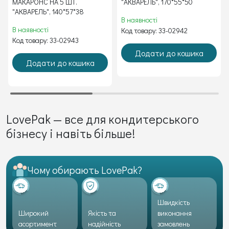
МАКАРОНС НА 5 ШТ.
"АКВАРЕЛЬ", 170*55*50
"АКВАРЕЛЬ", 140*57*38
В наявності
В наявності
Код товару: 33-02942
Код товару: 33-02943
Додати до кошика
Додати до кошика
LovePak — все для кондитерського
бізнесу і навіть більше!
Чому обирають LovePak?
Швидкість
Широкий
Якість та
виконання
асортимент
надійність
замовлень